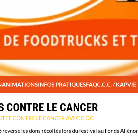
N
ANIMATIONS
INFOS PRATIQUES
FAQ
C.C.C. / KAPVIE
 CONTRE LE CANCER
UTTE CONTRE LE CANCER AVEC C.C.C
verse les dons récoltés lors du festival au Fonds Aliénor