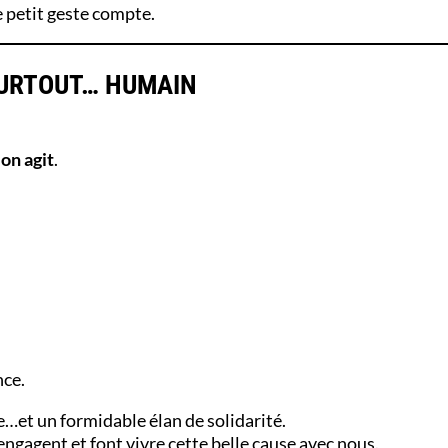
 petit geste compte.
 SURTOUT… HUMAIN
t
on agit
.
nce.
et un formidable élan de solidarité.
’engagent et font vivre cette belle cause avec nous.