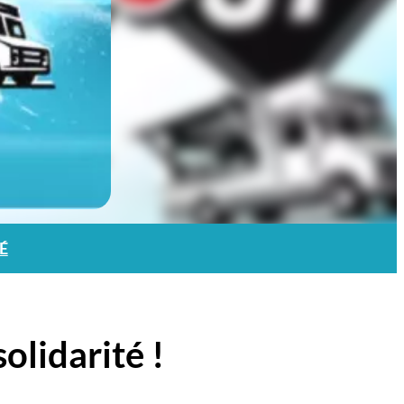
É
olidarité !