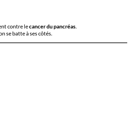
ent contre le
cancer du pancréas
.
n se batte à ses côtés.