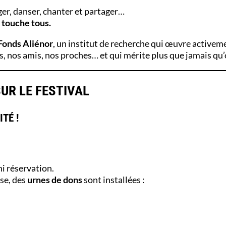
r, danser, chanter et partager…
 touche tous.
Fonds Aliénor
, un institut de recherche qui œuvre activem
s, nos amis, nos proches… et qui mérite plus que jamais qu’o
UR LE FESTIVAL
TÉ !
 ni réservation.
use, des
urnes de dons
sont installées :