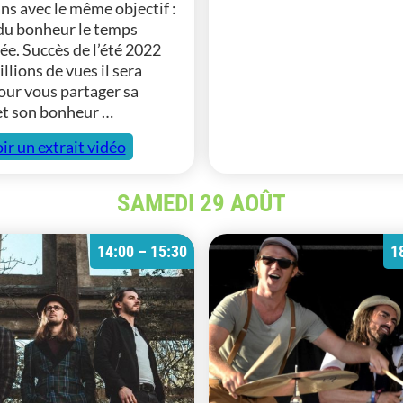
ns avec le même objectif :
du bonheur le temps
ée. Succès de l’été 2022
llions de vues il sera
our vous partager sa
t son bonheur …
ir un extrait vidéo
SAMEDI 29 AOÛT
14:00 – 15:30
1