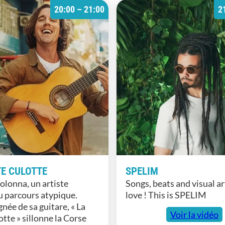
20:00 – 21:00
2
TE CULOTTE
SPELIM
olonna, un artiste
Songs, beats and visual a
au parcours atypique.
love ! This is SPELIM
ée de sa guitare, « La
Voir la vidéo
otte » sillonne la Corse