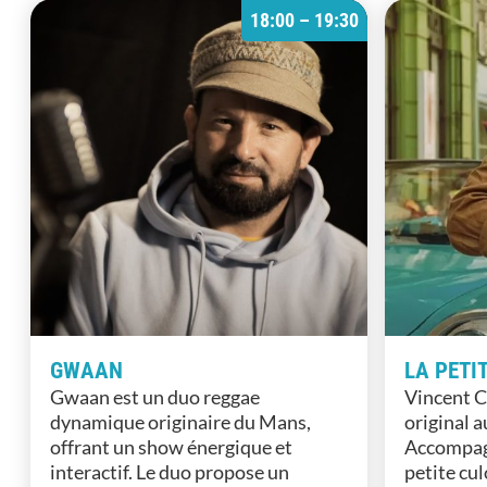
18:00 – 19:30
GWAAN
LA PETI
Gwaan est un duo reggae
Vincent C
dynamique originaire du Mans,
original 
offrant un show énergique et
Accompagn
interactif. Le duo propose un
petite cul