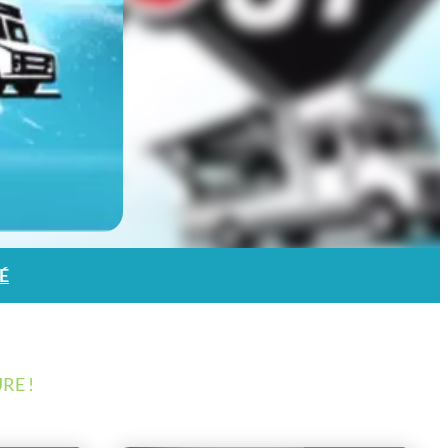
É
RE !