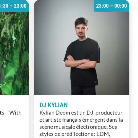
1:30 – 23:00
23:00 – 00:00
DJ KYLIAN
rts – With
Kylian Deom est un DJ, producteur
et artiste français émergent dans la
scène musicale électronique. Ses
styles de prédilections : EDM,