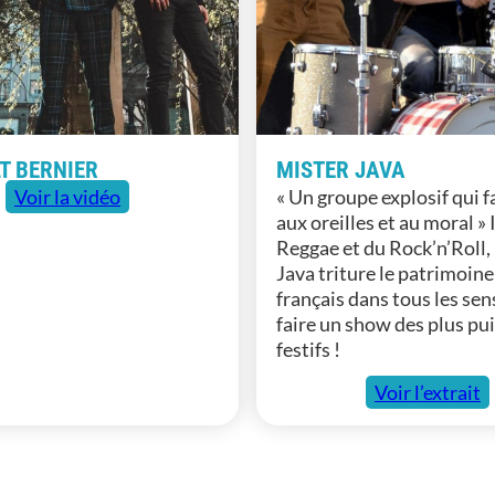
T BERNIER
MISTER JAVA
Voir la vidéo
« Un groupe explosif qui f
aux oreilles et au moral » 
Reggae et du Rock’n’Roll,
Java triture le patrimoin
français dans tous les sen
faire un show des plus pu
festifs !
Voir l’extrait